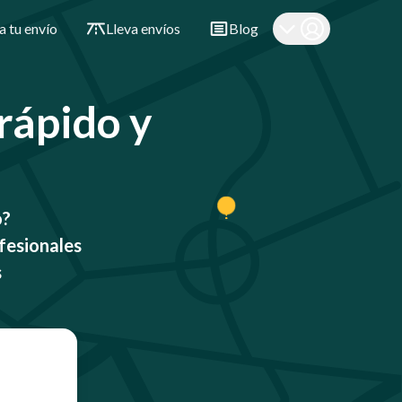
a tu envío
Lleva envíos
Blog
 rápido y
o?
fesionales
s