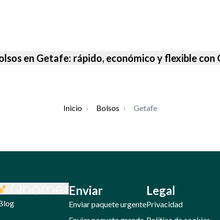
olsos en Getafe: rápido, económico y flexible co
Inicio
›
Bolsos
›
Getafe
Enviar
Legal
Blog
Enviar paquete urgente
Privacidad
Enviar paquete grande
Política de cookies