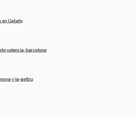
s en Getafe
ete valencia-barcelona
anova-i-la-geltru