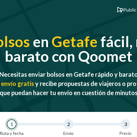
Public
olsos
en
Getafe
fácil,
barato con Qoomet
Necesitas enviar bolsos en Getafe rápido y barat
 envío gratis
y recibe propuestas de viajeros o pro
que puedan hacer tu envío en cuestión de minuto
1
2
3
Ruta y fecha
Envío
Precio