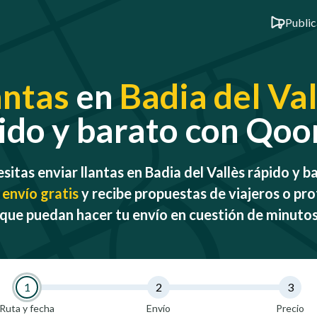
Public
antas
en
Badia del Val
ido y barato con Qo
sitas enviar llantas en Badia del Vallès rápido y b
 envío gratis
y recibe propuestas de viajeros o pro
que puedan hacer tu envío en cuestión de minuto
1
2
3
Ruta y fecha
Envío
Precio