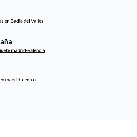
as en Badia del Vallès
paña
quete madrid-valencia
 en madrid-centro