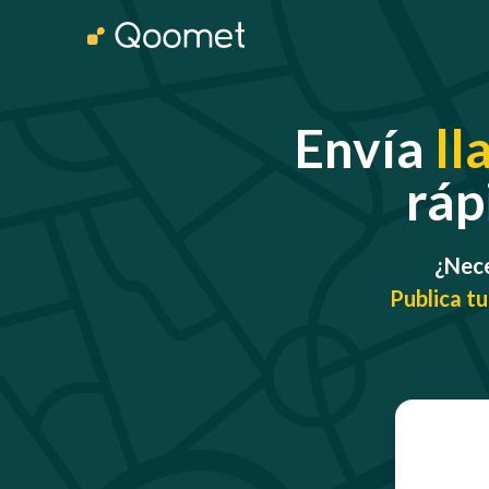
Envía
ll
ráp
¿Nece
Publica tu