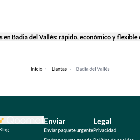
as en Badia del Vallès: rápido, económico y flexib
Inicio
›
Llantas
›
Badia del Vallès
Enviar
Legal
Blog
Enviar paquete urgente
Privacidad
Enviar paquete grande
Política de cookies