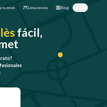
a tu envío
Lleva envíos
Blog
lès
fácil,
omet
arato?
fesionales
s