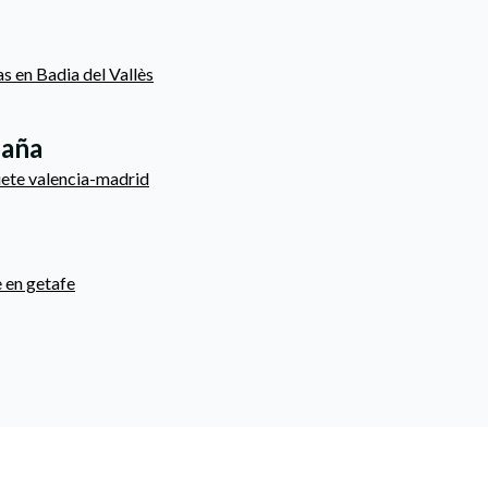
as en Badia del Vallès
paña
uete valencia-madrid
 en getafe