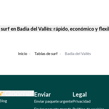
 surf en Badia del Vallès: rápido, económico y fle
Inicio
›
Tablas de surf
›
Badia del Vallès
Enviar
Legal
Blog
Enviar paquete urgente
Privacidad
Enviar paquete grande
Política de cookies