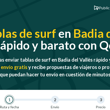
Public
las de surf
en
Badia 
 rápido y barato con
s enviar tablas de surf en Badia del Vallès rápido
 envío gratis
y recibe propuestas de viajeros o pro
que puedan hacer tu envío en cuestión de minuto
1
2
3
Ruta y fecha
Envío
Precio