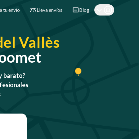
a tu envío
Lleva envíos
Blog
del Vallès
 Qoomet
 y barato?
fesionales
s