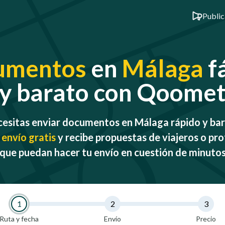
Public
umentos
en
Málaga
fá
y barato con Qoome
esitas enviar documentos en Málaga rápido y ba
 envío gratis
y recibe propuestas de viajeros o pro
que puedan hacer tu envío en cuestión de minuto
1
2
3
Ruta y fecha
Envío
Precio