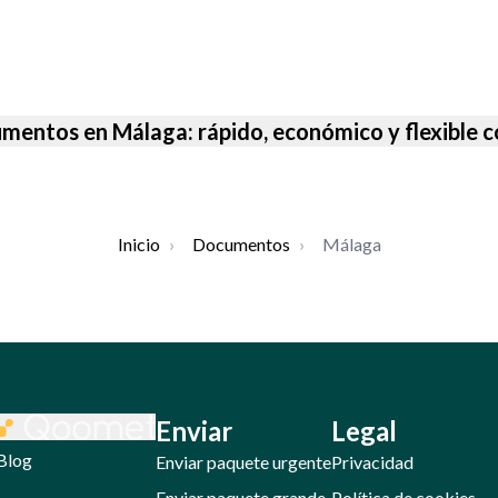
umentos en Málaga: rápido, económico y flexible
Inicio
›
Documentos
›
Málaga
Enviar
Legal
Blog
Enviar paquete urgente
Privacidad
Enviar paquete grande
Política de cookies