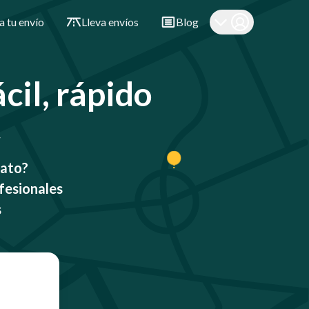
a tu envío
Lleva envíos
Blog
cil, rápido
t
rato?
fesionales
s