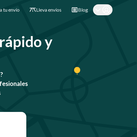
a tu envío
Lleva envíos
Blog
 rápido y
o?
fesionales
s