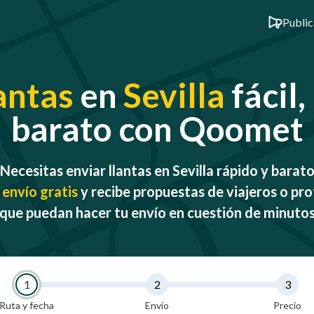
Public
antas
en
Sevilla
fácil,
barato con Qoomet
Necesitas enviar llantas en Sevilla rápido y barat
 envío gratis
y recibe propuestas de viajeros o pro
que puedan hacer tu envío en cuestión de minuto
1
2
3
Ruta y fecha
Envío
Precio