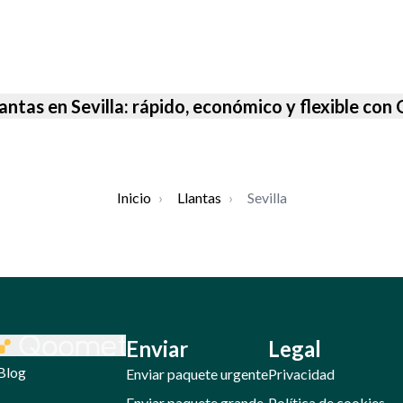
lantas en Sevilla: rápido, económico y flexible co
Inicio
›
Llantas
›
Sevilla
Enviar
Legal
Blog
Enviar paquete urgente
Privacidad
Enviar paquete grande
Política de cookies