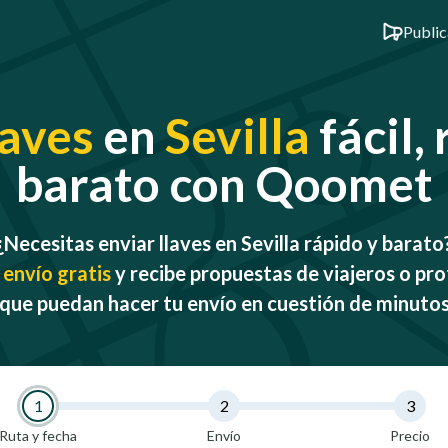
Public
laves
en
Sevilla
fácil,
barato con Qoomet
¿Necesitas enviar llaves en Sevilla rápido y barato
 envío gratis
y recibe propuestas de viajeros o pro
que puedan hacer tu envío en cuestión de minuto
1
2
3
Ruta y fecha
Envío
Precio