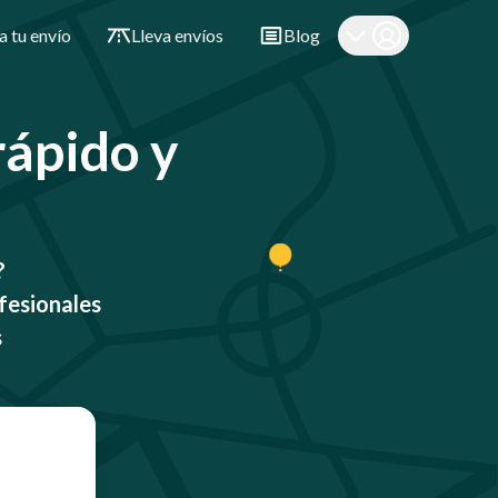
a tu envío
Lleva envíos
Blog
 rápido y
?
fesionales
s