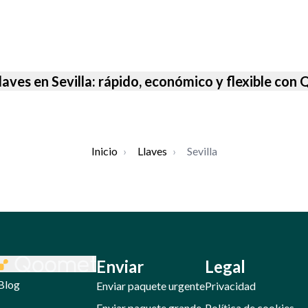
llaves en Sevilla: rápido, económico y flexible co
Inicio
›
Llaves
›
Sevilla
Enviar
Legal
Blog
Enviar paquete urgente
Privacidad
Enviar paquete grande
Política de cookies