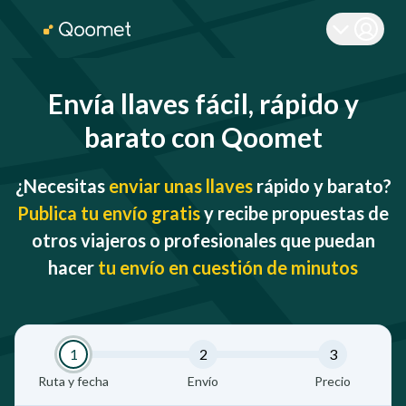
Envía llaves fácil, rápido y
barato con Qoomet
¿Necesitas
enviar unas llaves
rápido y barato?
Publica tu envío gratis
y recibe propuestas de
otros viajeros o profesionales que puedan
hacer
tu envío en cuestión de minutos
1
2
3
Ruta y fecha
Envío
Precio