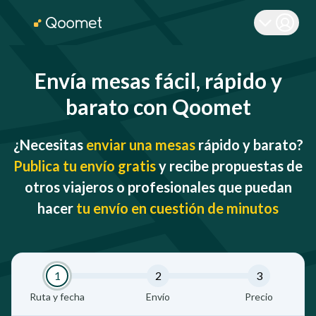
Envía mesas fácil, rápido y
barato con Qoomet
¿Necesitas
enviar una mesas
rápido y barato?
Publica tu envío gratis
y recibe propuestas de
otros viajeros o profesionales que puedan
hacer
tu envío en cuestión de minutos
1
2
3
Ruta y fecha
Envío
Precio