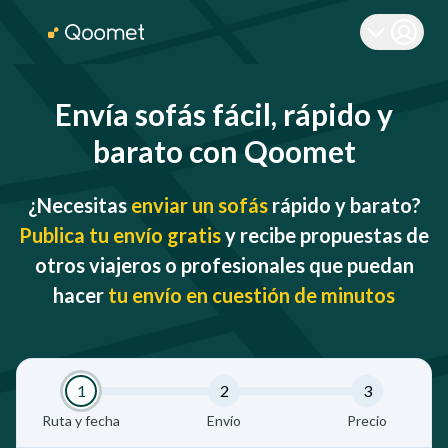
Envía sofás fácil, rápido y
barato con Qoomet
¿Necesitas
enviar un sofás
rápido y barato?
Publica tu envío gratis
y recibe propuestas de
otros viajeros o profesionales que puedan
hacer
tu envío en cuestión de minutos
1
2
3
Ruta y fecha
Envío
Precio