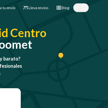
a tu envío
Lleva envíos
Blog
d Centro
 Qoomet
y barato?
fesionales
s