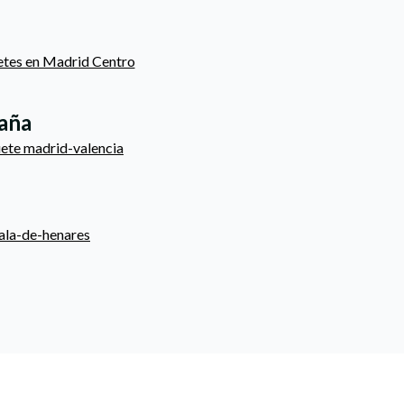
etes en Madrid Centro
paña
uete madrid-valencia
cala-de-henares