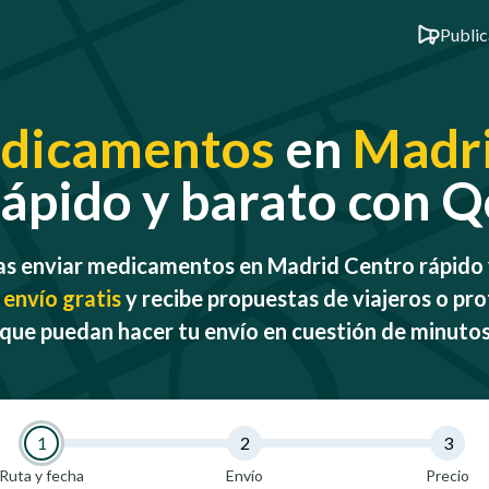
Public
dicamentos
en
Madri
 rápido y barato con
as enviar medicamentos en Madrid Centro rápido 
 envío gratis
y recibe propuestas de viajeros o pro
que puedan hacer tu envío en cuestión de minuto
1
2
3
Ruta y fecha
Envío
Precio