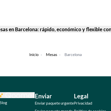
sas en Barcelona: rápido, económico y flexible c
Inicio
›
Mesas
›
Barcelona
Enviar
Legal
Blog
Enviar paquete urgente
Privacidad
Enviar paquete grande
Política de cookies