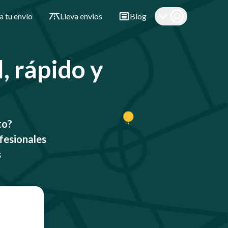
a tu envío
Lleva envíos
Blog
l, rápido y
to?
fesionales
s