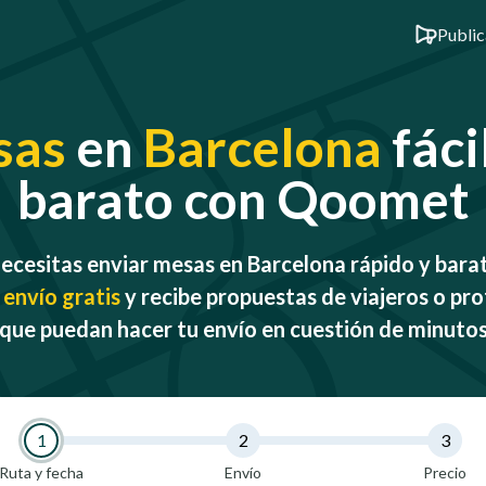
Public
sas
en
Barcelona
fáci
barato con Qoomet
ecesitas enviar mesas en Barcelona rápido y bara
 envío gratis
y recibe propuestas de viajeros o pro
que puedan hacer tu envío en cuestión de minuto
1
2
3
Ruta y fecha
Envío
Precio