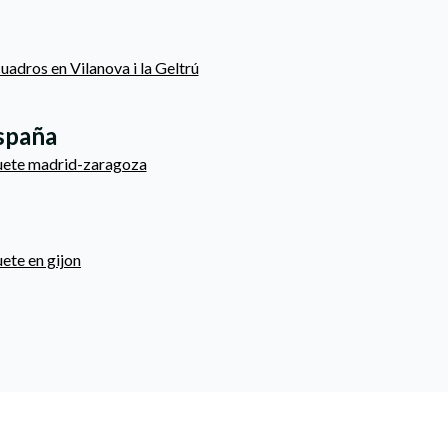
uadros en Vilanova i la Geltrú
España
uete madrid-zaragoza
ete en gijon