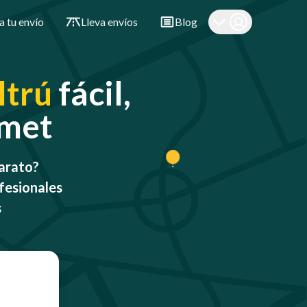
a tu envío
Lleva envíos
Blog
ltrú
fácil,
omet
barato?
fesionales
s