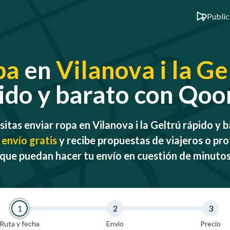
Public
pa
en
Vilanova i la Ge
ido y barato con Qo
itas enviar ropa en Vilanova i la Geltrú rápido y 
 envío gratis
y recibe propuestas de viajeros o pro
que puedan hacer tu envío en cuestión de minuto
1
2
3
Ruta y fecha
Envío
Precio