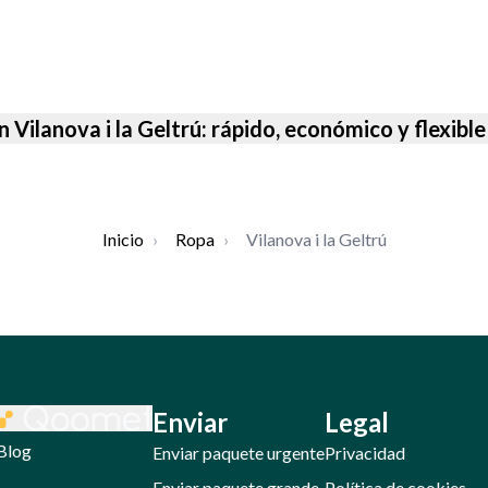
n Vilanova i la Geltrú: rápido, económico y flexib
Inicio
›
Ropa
›
Vilanova i la Geltrú
Enviar
Legal
Blog
Enviar paquete urgente
Privacidad
Enviar paquete grande
Política de cookies