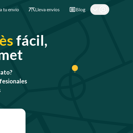
a tu envío
Lleva envíos
Blog
lès
fácil,
omet
rato?
fesionales
s