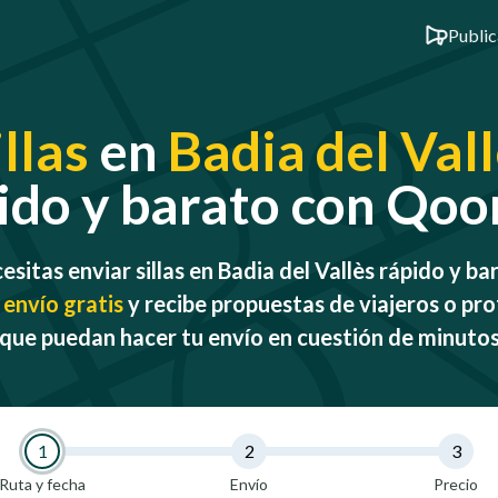
Public
illas
en
Badia del Val
ido y barato con Qo
esitas enviar sillas en Badia del Vallès rápido y ba
 envío gratis
y recibe propuestas de viajeros o pro
que puedan hacer tu envío en cuestión de minuto
1
2
3
Ruta y fecha
Envío
Precio