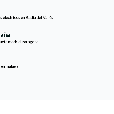
s eléctricos en Badia del Vallès
paña
quete madrid-zaragoza
 en malaga