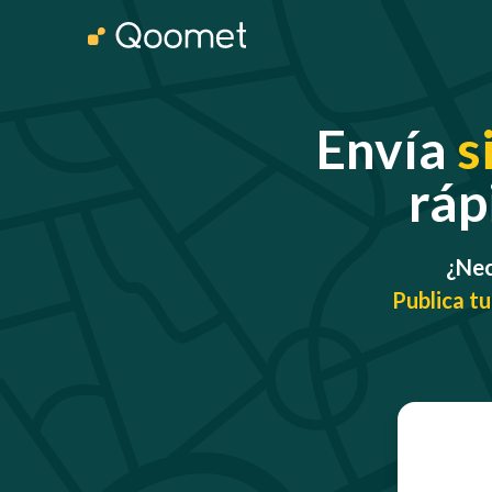
Envía
s
ráp
¿Nec
Publica tu