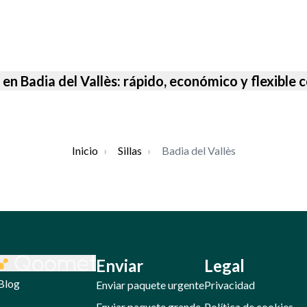
s en Badia del Vallès: rápido, económico y flexibl
Inicio
›
Sillas
›
Badia del Vallès
Enviar
Legal
Blog
Enviar paquete urgente
Privacidad
Enviar paquete grande
Política de cookies