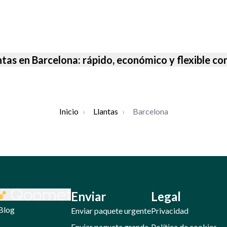
antas en Barcelona: rápido, económico y flexible 
Inicio
›
Llantas
›
Barcelona
Enviar
Legal
Blog
Enviar paquete urgente
Privacidad
Enviar paquete grande
Política de cookies