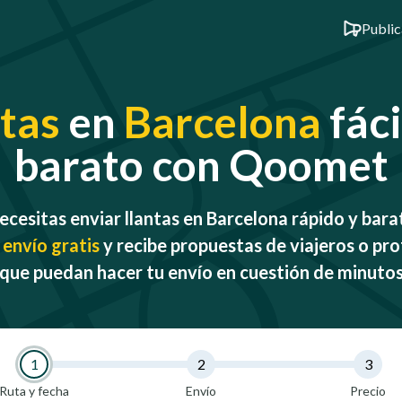
Public
ntas
en
Barcelona
fáci
barato con Qoomet
ecesitas enviar llantas en Barcelona rápido y bara
 envío gratis
y recibe propuestas de viajeros o pro
que puedan hacer tu envío en cuestión de minuto
1
2
3
Ruta y fecha
Envío
Precio