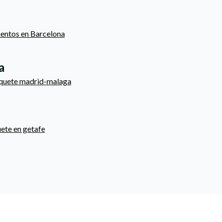
entos en Barcelona
a
aquete madrid-malaga
ete en getafe