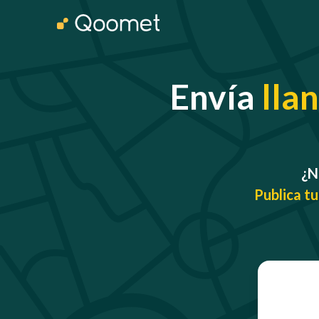
Envía
lla
¿N
Publica tu