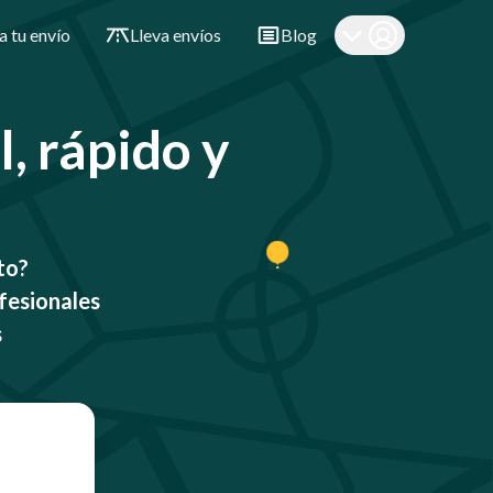
a tu envío
Lleva envíos
Blog
l, rápido y
to?
fesionales
s