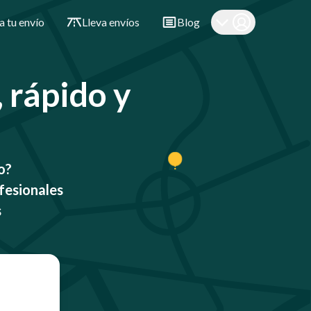
a tu envío
Lleva envíos
Blog
, rápido y
o?
fesionales
s