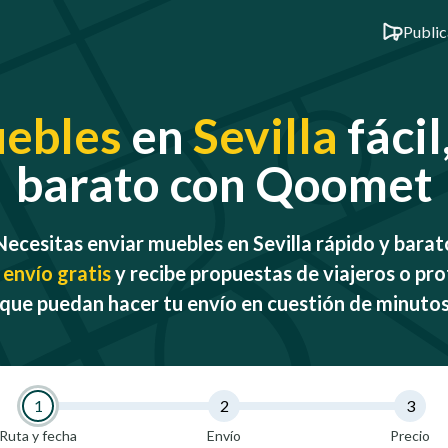
Public
ebles
en
Sevilla
fácil
barato con Qoomet
Necesitas enviar muebles en Sevilla rápido y barat
 envío gratis
y recibe propuestas de viajeros o pro
que puedan hacer tu envío en cuestión de minuto
1
2
3
Ruta y fecha
Envío
Precio