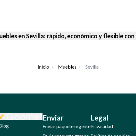
uebles en Sevilla: rápido, económico y flexible c
Inicio
›
Muebles
›
Sevilla
Enviar
Legal
Blog
Enviar paquete urgente
Privacidad
Enviar paquete grande
Política de cookies