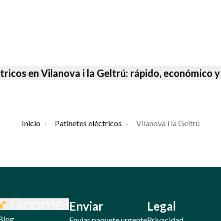
tricos en Vilanova i la Geltrú: rápido, económico 
Inicio
›
Patinetes eléctricos
›
Vilanova i la Geltrú
Enviar
Legal
Blog
Enviar paquete urgente
Privacidad