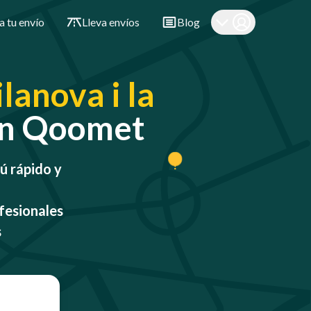
a tu envío
Lleva envíos
Blog
lanova i la
con Qoomet
rú rápido y
fesionales
s